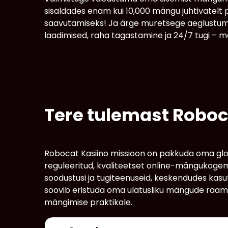
sisaldades enam kui 10,000 mängu juhtivatelt 
saavutamiseks! Ja ärge muretsege aeglustumi
laadimised, raha tagastamine ja 24/7 tugi – me
Tere tulemast Robo
Robocat Kasiino missioon on pakkuda oma globaa
reguleeritud, kvaliteetset online-mängukogem
soodustusi ja tugiteenuseid, keskendudes kas
soovib eristuda oma ulatusliku mängude raama
mängimise praktikale.