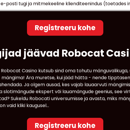
 e-posti tugi ja mitmekeeline klienditeenindus (toetades in
Registreeru kohe
gijad jäävad Robocat Cas
obocat Casino kutsub sind oma tohutu mänguvalikuga, s
as mängima! Ära muretse, kui jääd hätta - nende tipptas
lahendada. Ja olgem ausad, kes vajab lauaarvuti mängimis
 slotimängude ekspert või lauamängude geenius, see virt
otad? Sukeldu Robocati universumisse ja avasta, miks mäng
 vaid kliki kaugusel...
Registreeru kohe