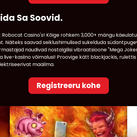
ida Sa Soovid.
bocat Casino's! Kõige rohkem 3,000+ mängu käeulatuses,
Ent. Näiteks saavad seiklushimulised sukelduda südantpuge
rmastajad naudivad nostalgilisi vibraatsioone "Mega Joker
live-kasiino võimalusi! Proovige kätt blackjackis, ruletti
elektriseerivat maailma.
Registreeru kohe