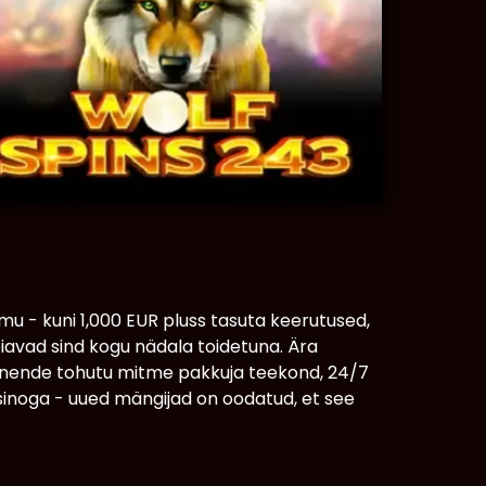
u - kuni 1,000 EUR pluss tasuta keerutused,
iavad sind kogu nädala toidetuna. Ära
le nende tohutu mitme pakkuja teekond, 24/7
asinoga - uued mängijad on oodatud, et see