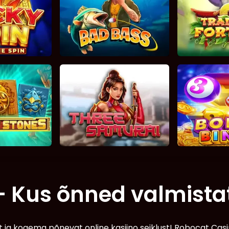
– Kus õnned valmista
ja kogema põnevat online kasiino seiklust! Robocat Casi