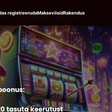
das registreeruda
Makseviisid
Rakendus
boonus:
20 tasuta keerutust