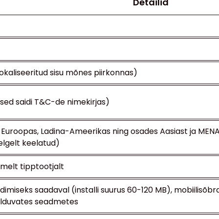
Detailid
 lokaliseeritud sisu mõnes piirkonnas)
lised saidi T&C-de nimekirjas)
Euroopas, Ladina-Ameerikas ning osades Aasiast ja MENA-s
elgelt keelatud)
elt tipptootjalt
dimiseks saadaval (installi suurus 60-120 MB), mobiilisõbr
hilduvates seadmetes