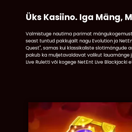
Üks Kasiino. Iga Mäng, M
Valmistuge nautima parimat mängukogemust Ro
seast tuntud pakkujailt nagu Evolution ja Net
Quest", samas kui klassikaliste slotimängude a
pakub ka muljetavaldavat valikut lauamänge ja 
Live Ruletti või kogege NetEnt Live Blackjacki 