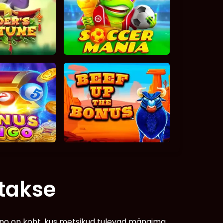
takse
no on koht, kus metsikud tulevad mängima,