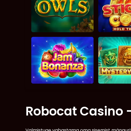
Robocat Casino 
Valmistuge vabastama oma sisemist mängurit 