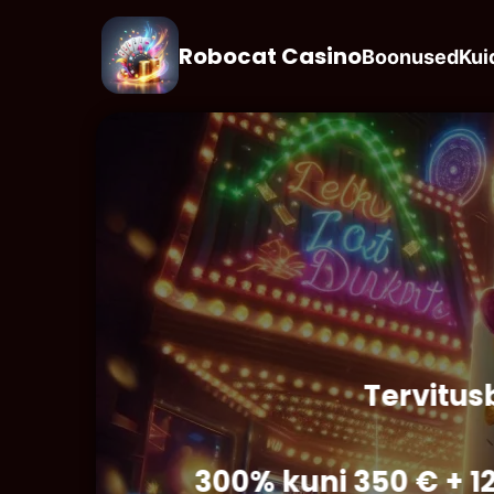
Robocat Casino
Boonused
Kui
Tervitus
300% kuni 350 € + 1