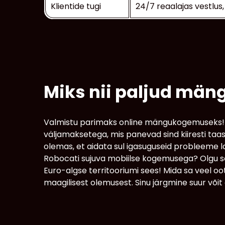
Klientide tugi
24/7 reaalajas vestlus,
Miks nii paljud män
Valmistu parimaks online mängukogemuseks! R
väljamaksetega, mis panevad sind kiiresti ta
olemas, et aidata sul igasuguseid probleeme 
Robocati sujuva mobiilse kogemusega? Olgu sa
Euro-algse territooriumi sees! Mida sa veel o
maagilisest olemusest. Sinu järgmine suur võit on