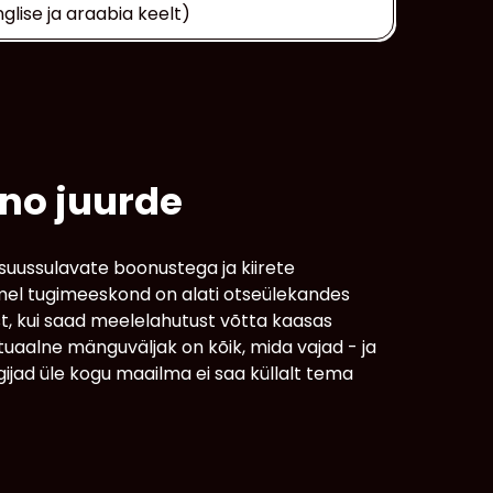
glise ja araabia keelt)
ino juurde
uussulavate boonustega ja kiirete
emel tugimeeskond on alati otseülekandes
t, kui saad meelelahutust võtta kaasas
uaalne mänguväljak on kõik, mida vajad - ja
ijad üle kogu maailma ei saa küllalt tema