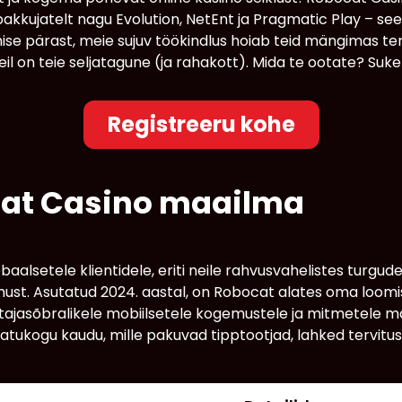
pakkujatelt nagu Evolution, NetEnt ja Pragmatic Play – s
se pärast, meie sujuv töökindlus hoiab teid mängimas te
il on teie seljatagune (ja rahakott). Mida te ootate? Suk
Registreeru kohe
cat Casino maailma
lsetele klientidele, eriti neile rahvusvahelistes turgudes
ust. Asutatud 2024. aastal, on Robocat alates oma loomi
utajasõbralikele mobiilsetele kogemustele ja mitmetele 
tukogu kaudu, mille pakuvad tipptootjad, lahked tervitu