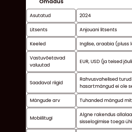
Omadus
Asutatud
2024
Litsents
Anjouani litsents
Keeled
Inglise, araabia (pluss
Vastuvõetavad
EUR, USD (ja teised jõu
valuutad
Rahvusvahelised turud 
Saadaval riigid
hasartmängud ei ole s
Mängude arv
Tuhanded mängud mitm
Algne rakendus allalaa
Mobiilitugi
sisselogimise toega ü