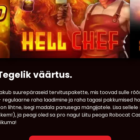
egelik väärtus.
kub suurepäraseid tervituspakette, mis toovad sulle rõõm
 - regulaarne raha laadimine ja raha tagasi pakkumised ho
on lihtne, isegi madala panusega mängijatele. Lisa selle
hkem!), ja peagi oled sa pro nagu! Liitu peoga Robocat C
iikuma!