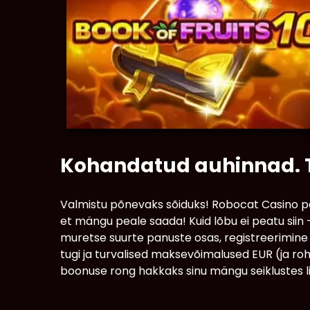
Kohandatud auhinnad. T
Valmistu põnevaks sõiduks! Robocat Casino pa
et mängu peale saada! Kuid lõbu ei peatu siin
muretse suurte panuste osas, registreerimine 
tugi ja turvalised maksevõimalused EUR (ja ro
boonuse rong hakkaks sinu mängu seiklustes l