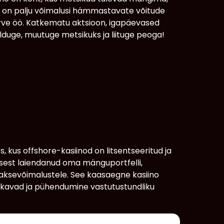
ee on palju võimalusi hämmastavate võitude
rve öö. Katkematu aktsioon, igapäevased
elduge, muutuge metsikuks ja liituge peoga!
, kus offshore-kasiinod on litsentseeritud ja
sest laiendanud oma mänguportfelli,
maksevõimalustele. See kaasaegne kasiino
skavad ja pühendumine vastutustundliku