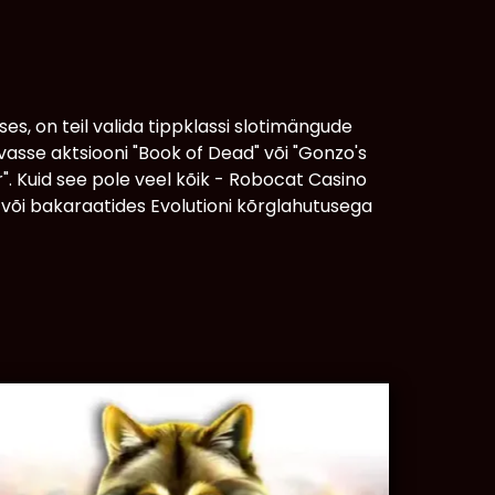
 on teil valida tippklassi slotimängude
vasse aktsiooni "Book of Dead" või "Gonzo's
". Kuid see pole veel kõik - Robocat Casino
s või bakaraatides Evolutioni kõrglahutusega