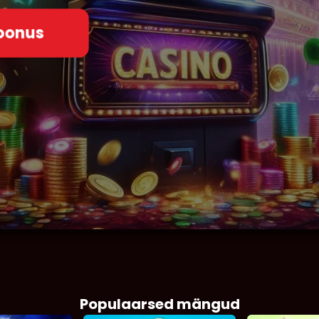
oonus
Populaarsed mängud