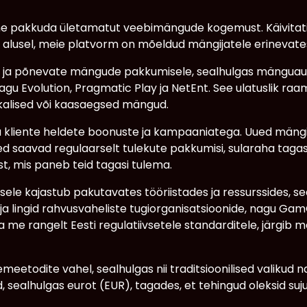
e pakkuda ületamatut veebimängude kogemust. Käivitati 2
 alusel, meie platvorm on mõeldud mängijatele erinevates
a põnevate mängude pakkumisele, sealhulgas mänguautom
nagu Evolution, Pragmatic Play ja NetEnt. See ulatuslik ra
sikalised või kaasaegsed mängud.
 kliente heldete boonuste ja kampaaniatega. Uued mäng
d saavad regulaarselt tulekute pakkumisi, sularaha tagasi
 mis paneb teid tagasi tulema.
le kajastub pakutavates tööriistades ja ressurssides, se
a lingid rahvusvaheliste tugiorganisatsioonide, nagu GamC
asta me rangelt Eesti regulatiivsetele standarditele, järgi
etodite vahel, sealhulgas nii traditsioonilised valikud n
, sealhulgas eurot (EUR), tagades, et tehingud oleksid su