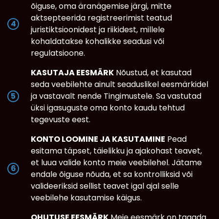
õiguse, oma äranägemise järgi, mitte
aktsepteerida registreerimist teatud
juristiktsioonidest ja riikidest, millele
kohaldatakse kohalikke seadusi või
regulatsioone.
KASUTAJA EESMÄRK
Nõustud, et kasutad
seda veebilehte ainult seaduslikel eesmärkidel
ja vastavalt nende Tingimustele. Sa vastutad
üksi igasuguste oma konto kaudu tehtud
tegevuste eest.
KONTO LOOMINE JA KASUTAMINE
Pead
esitama täpset, täielikku ja ajakohast teavet,
et luua valide konto meie veebilehel. Jätame
endale õiguse nõuda, et sa kontrolliksid või
valideeriksid sellist teavet igal ajal selle
veebilehe kasutamise käigus.
OHUTUSE EESMÄRK
Meie eesmärk on tagada