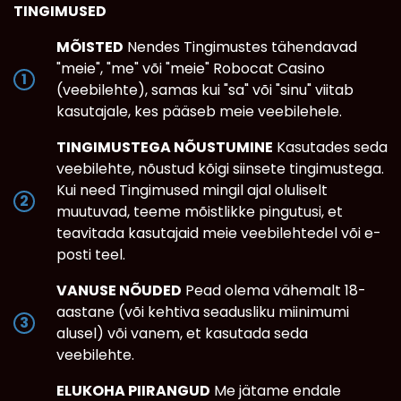
TINGIMUSED
MÕISTED
Nendes Tingimustes tähendavad
"meie", "me" või "meie" Robocat Casino
(veebilehte), samas kui "sa" või "sinu" viitab
kasutajale, kes pääseb meie veebilehele.
TINGIMUSTEGA NÕUSTUMINE
Kasutades seda
veebilehte, nõustud kõigi siinsete tingimustega.
Kui need Tingimused mingil ajal oluliselt
muutuvad, teeme mõistlikke pingutusi, et
teavitada kasutajaid meie veebilehtedel või e-
posti teel.
VANUSE NÕUDED
Pead olema vähemalt 18-
aastane (või kehtiva seadusliku miinimumi
alusel) või vanem, et kasutada seda
veebilehte.
ELUKOHA PIIRANGUD
Me jätame endale