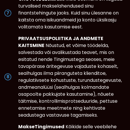
turvalised makselahendused sinu
finantstehingute jaoks. Kuid sinu ülesanne on
kaitsta oma isikuandmeid ja konto üksikasju
volitamata kasutamise eest.
PRIVAATSUSPOLIITIKA JA ANDMETE
KAITSMINE
Nõustud, et võime töödelda,
salvestada või avalikustada teavet, mis on
esitatud nende Tingimustega seoses, meie
tavapärase äritegevuse vajaduste kohaselt,
sealhulgas ilma piiranguteta klienditoe,
regulatiivsete kohustuste, turundustegevuste,
andmeanalüüsi (sealhulgas kolmandate
osapoolte pakkujate kasutamine), nõuete
täitmise, kontrollimisprotseduuride, pettuse
ennetamise meetmete ning kehtivate
seadustega vastavuse tagamiseks.
MakseTingimused
Kõikide selle veebilehe