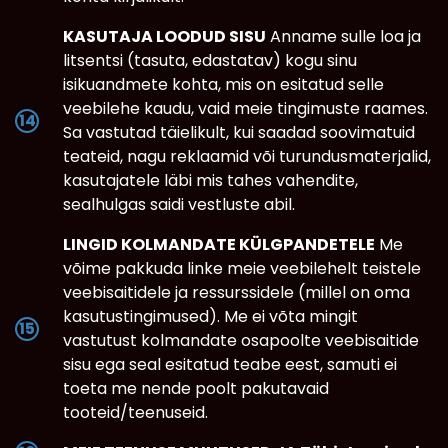
KASUTAJA LOODUD SISU
Anname sulle loa ja
litsentsi (tasuta, edastatav) kogu sinu
isikuandmete kohta, mis on esitatud selle
veebilehe kaudu, vaid meie tingimuste raames.
Sa vastutad täielikult, kui saadad soovimatuid
teateid, nagu reklaamid või turundusmaterjalid,
kasutajatele läbi mis tahes vahendite,
sealhulgas saidi vestluste abil.
LINGID KOLMANDATE KÜLGPANDETELE
Me
võime pakkuda linke meie veebilehelt teistele
veebisaitidele ja ressurssidele (millel on oma
kasutustingimused). Me ei võta mingit
vastutust kolmandate osapoolte veebisaitide
sisu ega seal esitatud teabe eest, samuti ei
toeta me nende poolt pakutavaid
tooteid/teenuseid.