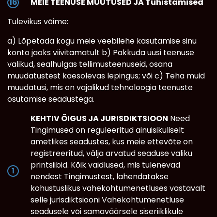
MEIE TEENUSE MUUTUSED JA Tühistamised
Tulevikus võime:
a) Lõpetada kogu meie veebilehe kasutamise sinu
konto jaoks viivitamatult b) Pakkuda uusi teenuse
valikud, sealhulgas tellimusteenuseid, osana
muudatustest käesolevas lepingus; või c) Teha muid
muudatusi, mis on vajalikud tehnoloogia teenuste
osutamise seadustega.
KEHTIV ÕIGUS JA JURISDIKTSIOON
Need
Tingimused on reguleeritud ainuisikuliselt
ametlikes seadustes, kus meie ettevõte on
registreeritud, välja arvatud seaduse valiku
printsiibid. Kõik vaidlused, mis tulenevad
nendest Tingimustest, lahendatakse
kohustuslikus vahekohtumenetluses vastavalt
selle jurisdiktsiooni Vahekohtumenetluse
seadusele või samaväärsele siseriiklikule