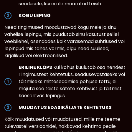
seadusele, kui ei ole määratud teisiti.
KOGU LEPING
Need tingimused moodustavad kogu meie ja sinu
vahelise lepingu, mis puudutab sinu kasutust sellel
veebilehel, asendades kõik varasemad suhtlused või
lepingud mis tahes vormis, olgu need suulised,
kirjalikud või elektroonilised.
ERILINE KLÕPS
Kui kohus kuulutab osa nendest
Tingimustest kehtetuks, seadusevastaseks või
täitmiseks mitteseadmise põhjuse tõttu, ei
mõjuta see teiste sätete kehtivust ja täitmist
käesolevas lepingus.
MUUDATUS EDASIKÄIJATE KEHTETUKS
Kõik muudatused või muudatused, mille me teeme
tulevastel versioonidel, hakkavad kehtima peale