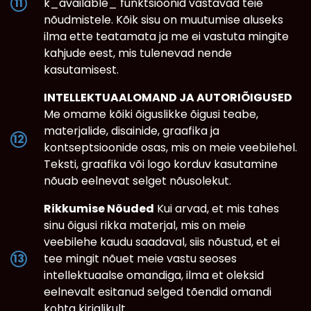
k_available_ funktsioonid vastavad teie
nõudmistele. Kõik sisu on muutumise aluseks
ilma ette teatamata ja me ei vastuta mingite
kahjude eest, mis tulenevad nende
kasutamisest.
INTELLEKTUAALOMAND JA AUTORIÕIGUSED
Me omame kõiki õiguslikke õigusi teabe,
materjalide, disainide, graafika ja
kontseptsioonide osas, mis on meie veebilehel.
Teksti, graafika või logo korduv kasutamine
nõuab eelnevat selget nõusolekut.
Rikkumise Nõuded
Kui arvad, et mis tahes
sinu õigusi rikka materjal, mis on meie
veebilehe kaudu saadaval, siis nõustud, et ei
tee mingit nõuet meie vastu seoses
intellektuaalse omandiga, ilma et oleksid
eelnevalt esitanud selged tõendid omandi
kohta kirjalikult.