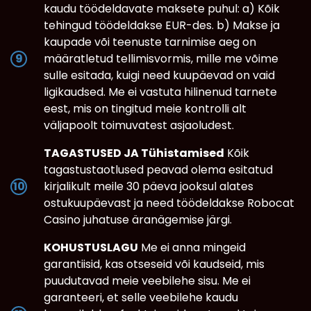
kaudu töödeldavate maksete puhul: a) Kõik
tehingud töödeldakse EUR-des. b) Makse ja
kaupade või teenuste tarnimise aeg on
määratletud tellimisvormis, mille me võime
sulle esitada, kuigi need kuupäevad on vaid
ligikaudsed. Me ei vastuta hilinenud tarnete
eest, mis on tingitud meie kontrolli alt
väljapoolt toimuvatest asjaoludest.
TAGASTUSED JA Tühistamised
Kõik
tagastustaotlused peavad olema esitatud
kirjalikult meile 30 päeva jooksul alates
ostukuupäevast ja need töödeldakse Robocat
Casino juhatuse äranägemise järgi.
KOHUSTUSLAGU
Me ei anna mingeid
garantiisid, kas otseseid või kaudseid, mis
puudutavad meie veebilehe sisu. Me ei
garanteeri, et selle veebilehe kaudu