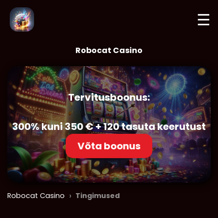
☰
Robocat Casino
Tervitusboonus:
300% kuni 350 € + 120 tasuta keerutust
Võta boonus
›
Robocat Casino
Tingimused