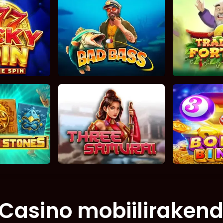
 Casino mobiiliraken