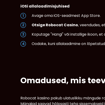
iOSi allalaadimisjuhised
Avage oma iOS-seadmest App Store.
Otsige Robocat Casino
, veendudes, e
Koputage "Hangi" või installige ikoon, et a
Oodake, kuni allalaadimine on lõpetatud
Omadused, mis teev
Robocat kasiino pakub ulatuslikku mängude r
Mängijad saavad hõlpsasti teha sissemakseid j