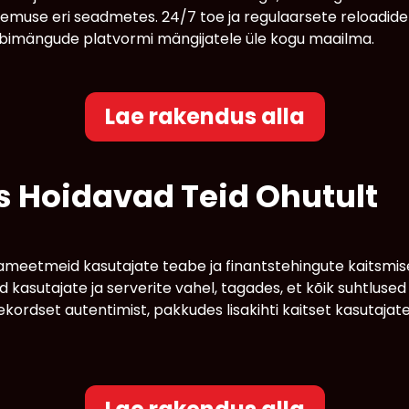
kogemuse eri seadmetes. 24/7 toe ja regulaarsete reloadi
bimängude platvormi mängijatele üle kogu maailma.
Lae rakendus alla
s Hoidavad Teid Ohutult
meetmeid kasutajate teabe ja finantstehingute kaitsmise
 kasutajate ja serverite vahel, tagades, et kõik suhtlused
kordset autentimist, pakkudes lisakihti kaitset kasutajat