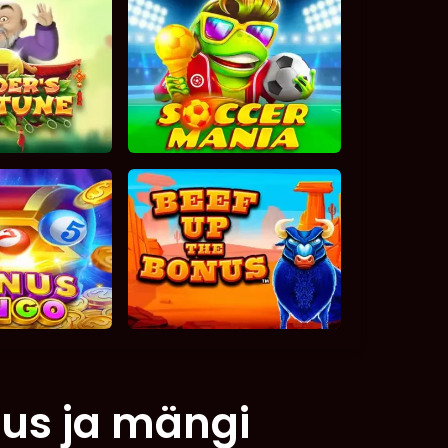
dus ja mängi